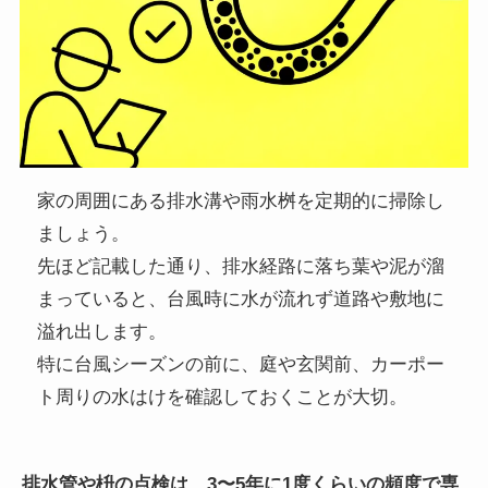
家の周囲にある排水溝や雨水桝を定期的に掃除し
ましょう。
先ほど記載した通り、排水経路に落ち葉や泥が溜
まっていると、台風時に水が流れず道路や敷地に
溢れ出します。
特に台風シーズンの前に、庭や玄関前、カーポー
ト周りの水はけを確認しておくことが大切。
排水管や枡の点検は、3〜5年に1度くらいの頻度で専