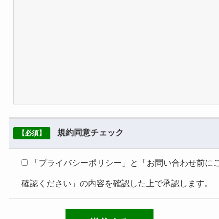
サーバ証明書によるSSL（Let’sEncrypt）暗号
化技術を用いて、お客様の情報が送信される際
の通信を暗号化しております。
Googleアナリティクスについて
当サイトではさらなるサービス品質の向上を目
指して、Google アナリティクスを使用したア
クセス解析を行なっております。Google アナ
リティクスとは検索エンジンサービスのGoogle
が提供しているWebページのアクセス解析のた
規約同意チェック
【必須】
めのツールです。またGoogle アナリティクス
はアクセス解析のためにCookieを使用します。
「プライバシーポリシー」と「お問い合わせ前に
CookieとはWebページにおいて「会員証」のよ
確認ください」の内容を確認した上で承認します。
うな役割を果たすものです。ページを訪れたユ
ーザーの情報をCookieで記憶することで、一人