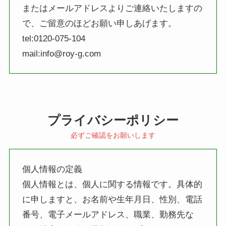
またはメールアドレスよりご連絡いたしますの
で、ご留意のほどお願い申しあげます。
tel:0120-075-104
mail:info@roy-g.com
携帯電話・スマートフォンのメールアドレスを
使ってお問い合わせいただく際は、「ドメイン
指定」と「メール指定」を行わないとメールを
プライバシーポリシー
受信できない場合があります。お問い合わせの
必ずご確認をお願いします
際は、必ず下記のメールアドレス受信設定を行
っていただきますようお願いいたします。
個人情報の定義
・キャリアメール受信設定で「@roy-g.com」
個人情報とは、個人に関する情報です。具体的
のドメイン受信設定をする。
に申しますと、お名前や生年月日、性別、電話
・キャリアメール受信設定で「info@roy-
番号、電子メールアドレス、職業、勤務先な
g.com」の指定メールアドレス受信設定をす