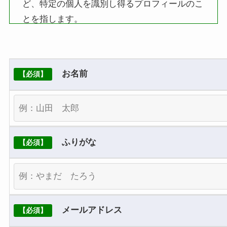
ど、特定の個人を識別し得るプロフィールのこ
る。
とを指します。
お手数をおかけいたしますが、何卒よろしくお
個人情報の収集・利用
願いいたします。
弊社はさらなるサービスの向上のため、以下の
2点の目的にしたがって、その範囲内において
お名前
【必須】
のみ、個人情報を収集・利用いたします。弊社
による個人情報の収集・利用は、お客様の自発
的な提供によるものであり、お客様が個人情報
を提供された場合は、弊社が本方針にのっとっ
ふりがな
【必須】
て個人情報を利用することをお客様が許諾した
ものとさせていただきます。
1.業務遂行上で必要となる弊社からの問い合わ
せ、確認、および意見の収集
メールアドレス
【必須】
2.お問い合わせ対応各種