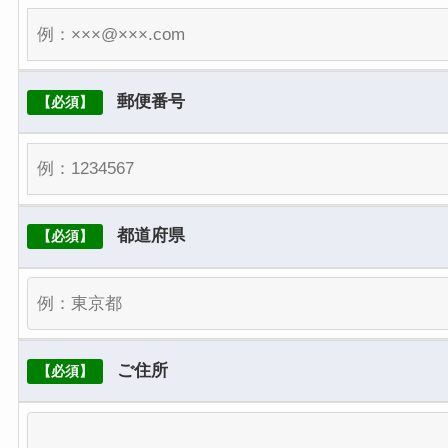
個人情報の第三者提供
弊社は基本的に、事前に本人の同意を得ること
なく、個人情報を第三者に開示・提供すること
郵便番号
【必須】
はありません。なお法令に基づく場合など正当
な理由が合った場合は開示・提供させていただ
く可能性があります。
委託先の監督
都道府県
【必須】
弊社は、お客様に商品やサービスを提供するう
えで、個人情報の一部を外部の委託先へ提供す
る場合があります。その場合、業務委託先が適
切に個人情報を取り扱うように管理いたしま
ご住所
【必須】
す。
個人情報の管理