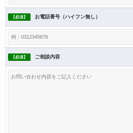
弊社は、個人情報の漏洩、滅失、毀損などを防
止するために、個人情報保護管理責任者を設置
お電話番号（ハイフン無し）
【必須】
し、十分な安全保護に努めます。またそれぞれ
の個人情報を正確かつ最新なものに保つよう、
お預かりした個人情報の適切な管理を行ないま
す。
ご相談内容
【必須】
情報内容の照会、修正または削除
弊社は、お客様がご提供いただいた個人情報の
照会、修正または削除を希望される場合、すみ
やかに対応させていただきます。なお、その際
には公的証明書などを利用して、ご本人である
ことを確認させていただきます。
セキュリティーについて
弊社は、さくらインターネット株式会社発行の