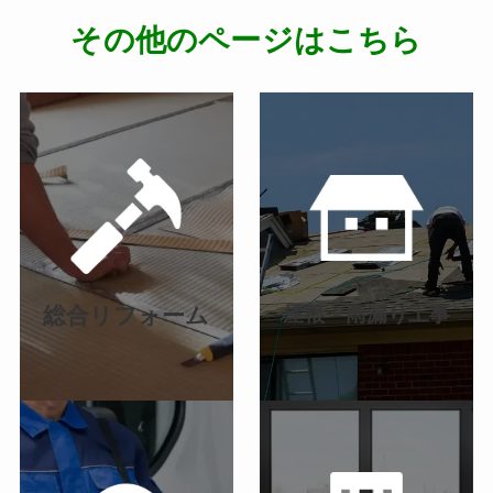
その他のページはこちら
カ
カ
バ
バ
ー
ー
リ
リ
ン
ン
ク
ク
総合リフォーム
屋根・雨漏り工事
カ
カ
バ
バ
ー
ー