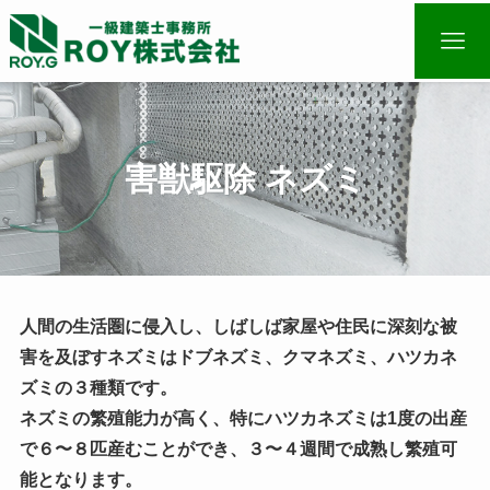
害獣駆除 ネズミ
人間の生活圏に侵入し、しばしば家屋や住民に深刻な被
害を及ぼすネズミはドブネズミ、クマネズミ、ハツカネ
ズミの３種類です。
ネズミの繁殖能力が高く、特にハツカネズミは1度の出産
で６〜８匹産むことができ、３〜４週間で成熟し繁殖可
能となります。