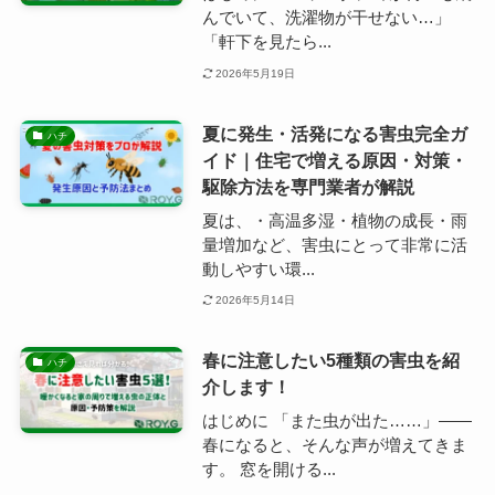
んでいて、洗濯物が干せない…」
「軒下を見たら...
2026年5月19日
夏に発生・活発になる害虫完全ガ
ハチ
イド｜住宅で増える原因・対策・
駆除方法を専門業者が解説
夏は、・高温多湿・植物の成長・雨
量増加など、害虫にとって非常に活
動しやすい環...
2026年5月14日
春に注意したい5種類の害虫を紹
ハチ
介します！
はじめに 「また虫が出た……」——
春になると、そんな声が増えてきま
す。 窓を開ける...