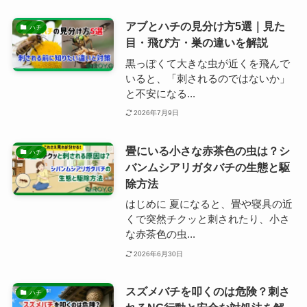
アブとハチの見分け方5選｜見た
ハチ
目・飛び方・巣の違いを解説
黒っぽくて大きな虫が近くを飛んで
いると、「刺されるのではないか」
と不安になる...
2026年7月9日
畳にいる小さな赤茶色の虫は？シ
ハチ
バンムシアリガタバチの生態と駆
除方法
はじめに 夏になると、畳や寝具の近
くで突然チクッと刺されたり、小さ
な赤茶色の虫...
2026年6月30日
スズメバチを叩くのは危険？刺さ
ハチ