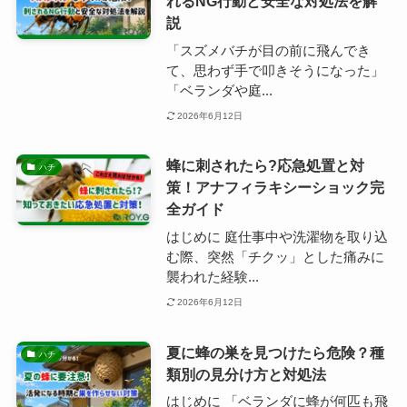
れるNG行動と安全な対処法を解
説
「スズメバチが目の前に飛んでき
て、思わず手で叩きそうになった」
「ベランダや庭...
2026年6月12日
蜂に刺されたら?応急処置と対
ハチ
策！アナフィラキシーショック完
全ガイド
はじめに 庭仕事中や洗濯物を取り込
む際、突然「チクッ」とした痛みに
襲われた経験...
2026年6月12日
夏に蜂の巣を見つけたら危険？種
ハチ
類別の見分け方と対処法
はじめに 「ベランダに蜂が何匹も飛