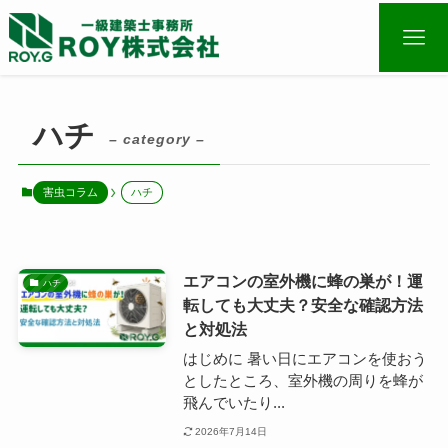
ハチ
– category –
害虫コラム
ハチ
エアコンの室外機に蜂の巣が！運
ハチ
転しても大丈夫？安全な確認方法
と対処法
はじめに 暑い日にエアコンを使おう
としたところ、室外機の周りを蜂が
飛んでいたり...
2026年7月14日