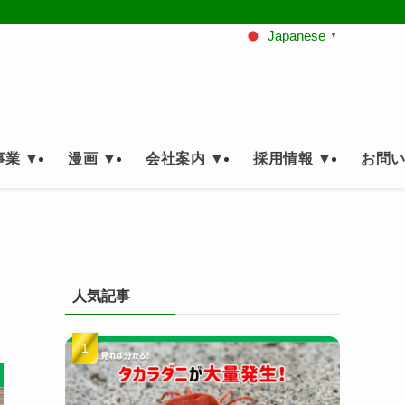
Japanese
▼
業 ▼
漫画 ▼
会社案内 ▼
採用情報 ▼
お問い
人気記事