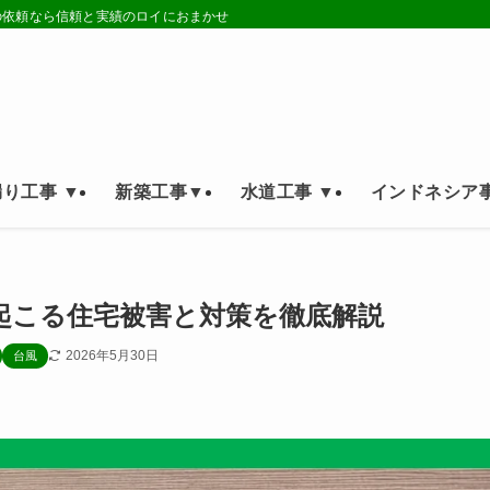
の依頼なら信頼と実績のロイにおまかせ
り工事 ▼
新築工事▼
水道工事 ▼
インドネシア事
起こる住宅被害と対策を徹底解説
2026年5月30日
台風