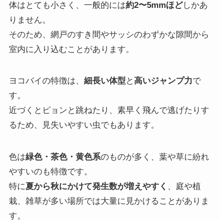
体はとても小さく、一般的には
約2〜5mmほど
しかあ
りません。
そのため、網戸のすき間やサッシのわずかな隙間から
室内に入り込むことがあります。
ヨコバイの特徴は、
細長い体型
と
高いジャンプ力
で
す。
近づくとピョンと跳ねたり、素早く飛んで逃げたりす
るため、見失いやすい虫でもあります。
色は
緑色・茶色・黄色系
のものが多く、葉や草に紛れ
やすいのも特徴です。
特に
夏から秋にかけて発生数が増えやすく
、庭や植
栽、雑草が多い場所では大量に見かけることがありま
す。