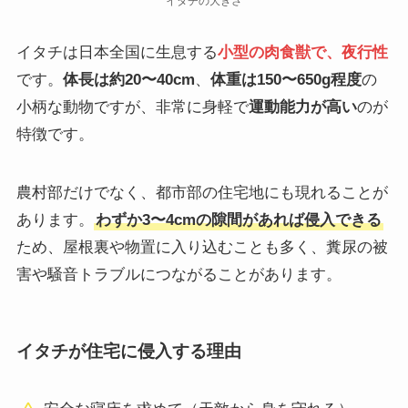
イタチの大きさ
イタチは日本全国に生息する
小型の肉食獣で、夜行性
です。
体長は約20〜40cm
、
体重は150〜650g程度
の
小柄な動物ですが、非常に身軽で
運動能力が高い
のが
特徴です。
農村部だけでなく、都市部の住宅地にも現れることが
あります。
わずか3〜4cmの隙間があれば侵入できる
ため、屋根裏や物置に入り込むことも多く、糞尿の被
害や騒音トラブルにつながることがあります。
イタチが住宅に侵入する理由