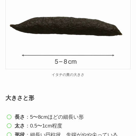
イタチの糞の大きさ
大きさと形
長さ
：5〜8cmほどの細長い形
太さ
：0.5〜1cm程度
形状
：細長い円柱状、先端がやや尖っている