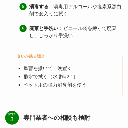
消毒する
：消毒用アルコールや塩素系漂白
剤で念入りに拭く
廃棄と手洗い
：ビニール袋を縛って廃棄
し、しっかり手洗い
臭いが残る場合
重曹を撒いて一晩置く
酢水で拭く（水:酢=2:1）
ペット用の強力消臭剤を使う
STEP
専門業者への相談も検討