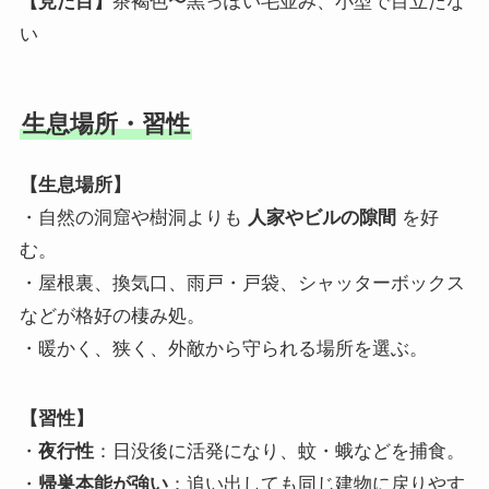
【見た目】
茶褐色〜黒っぽい毛並み、小型で目立たな
い
生息場所・習性
【生息場所】
・自然の洞窟や樹洞よりも
人家やビルの隙間
を好
む。
・屋根裏、換気口、雨戸・戸袋、シャッターボックス
などが格好の棲み処。
・暖かく、狭く、外敵から守られる場所を選ぶ。
【習性】
・
夜行性
：日没後に活発になり、蚊・蛾などを捕食。
・
帰巣本能が強い
：追い出しても同じ建物に戻りやす