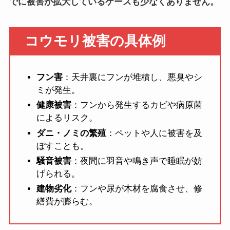
でに被害が拡大しているケースも少なくありません。
コウモリ被害の具体例
フン害
：天井裏にフンが堆積し、悪臭やシ
ミが発生。
健康被害
：フンから発生するカビや病原菌
によるリスク。
ダニ・ノミの繁殖
：ペットや人に被害を及
ぼすことも。
騒音被害
：夜間に羽音や鳴き声で睡眠が妨
げられる。
建物劣化
：フンや尿が木材を腐食させ、修
繕費が膨らむ。