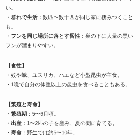
い。
・
群れで生活
：数匹〜数十匹が同じ家に棲みつくこと
も。
・
フンを同じ場所に落とす習性
：巣の下に大量の黒い
フンが溜まりやすい。
【食性】
・蚊や蛾、ユスリカ、ハエなど小型昆虫が主食。
・1晩で自分の体重以上の昆虫を食べることもある。
【繁殖と寿命】
・
繁殖期
：5〜6月頃。
・
出産
：1〜2匹の子を産み、夏の間に育てる。
・
寿命
：野生では約5〜10年。